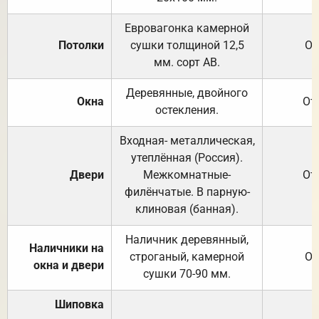
Евровагонка камерной
Потолки
сушки толщиной 12,5
От
мм. сорт АВ.
Деревянные, двойного
Окна
От
остекления.
Входная- металлическая,
утеплённая (Россия).
Двери
Межкомнатные-
От
филёнчатые. В парную-
клиновая (банная).
Наличник деревянный,
Наличники на
строганый, камерной
От
окна и двери
сушки 70-90 мм.
Шиповка