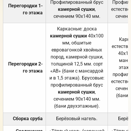
Профилированный брус
Профили
Перегородки 1-
камерной сушки
,
естестве
го этажа
сечением 90х140 мм.
сечени
Каркасные: доска
камерной сушки
40х100
Карк
мм, обшитые
естеств
евровагонкой хвойных
40х10
пород, камерной сушки,
манса
Перегородки 2-
толщиной 12,5 мм. сорт
этажа
го этажа
«АВ» (бани с мансардой
профили
и в 1,5 этажа). Брусовые:
естестве
профилированный брус
сечени
камерной сушки
,
(бани 
сечением 90х140 мм.
(бани двухэтажные).
Сборка сруба
Берёзовый нагель.
Берёз