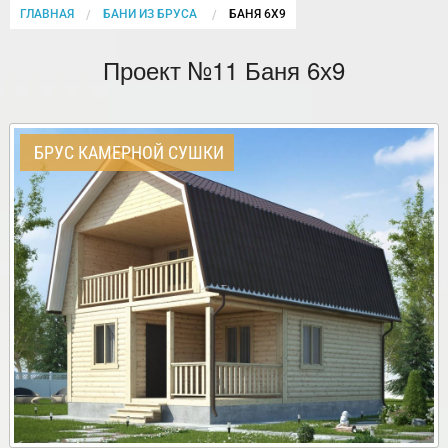
ГЛАВНАЯ
БАНИ ИЗ БРУСА
CURRENT:
БАНЯ 6Х9
Проект №11 Баня 6х9
БРУС КАМЕРНОЙ СУШКИ