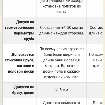
(вентиляционный зазор).
Установка пологов из
осины.
Допуск на
геометрические
Составляет +/- 50 мм по
Составля
параметры
длине с каждой стороны.
длине с 
сруба
По всему периметру стен
Допускается
бани (если ширина и
По всему
стыковка бруса,
длина бани более 6,0
бани (
вагонки и
метров). Вагонки и
длина 
половой доски
доски пола в каждой
отдельной комнате.
Допуски по
+/- 5 мм.
брусу, доске
Доставка комплекта
Достав