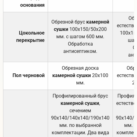
основания
Обр
Обрезной брус
камерной
естеств
сушки
100х150/50х200
Цокольное
100х15
мм. с шагом 600 мм.
перекрытие
шаг
Обработка
О
антисептиком.
ант
Обрезная доска
Обр
Пол черновой
камерной сушки
20х100
естеств
мм.
2
Профилированный брус
Профили
камерной сушки
,
естестве
сечением
с
90х140/140х140/190х140
90х140/
мм. по выбранной
мм. 
комплектации. Два вида
комплек