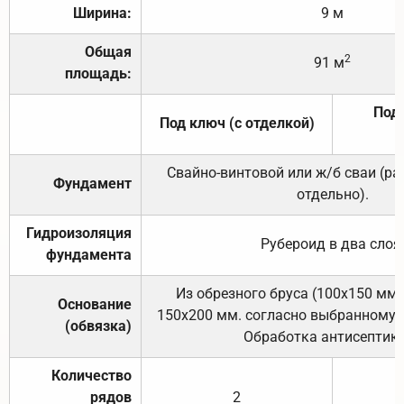
Ширина:
9 м
Общая
2
91 м
площадь:
Под 
Под ключ (с отделкой)
Свайно-винтовой или ж/б сваи (р
Фундамент
отдельно).
Гидроизоляция
Рубероид в два слоя
фундамента
Из обрезного бруса (100х150 мм.
Основание
150х200 мм. согласно выбранному с
(обвязка)
Обработка антисептик
Количество
рядов
2