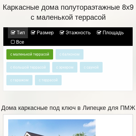
Каркасные дома полутораэтажные 8х9
с маленькой террасой
Тип
Размер
Этажность
Площадь
Все
с маленькой террасой
с балконом
с большой террасой
с эркером
с сауной
с гаражом
с террасой
Дома каркасные под ключ в Липецке для ПМЖ