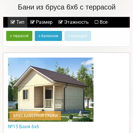
Бани из бруса 6х6 с террасой
Тип
Размер
Этажность
Все
с террасой
с балконом
с верандой
БРУС КАМЕРНОЙ СУШКИ
№15 Баня 6х6