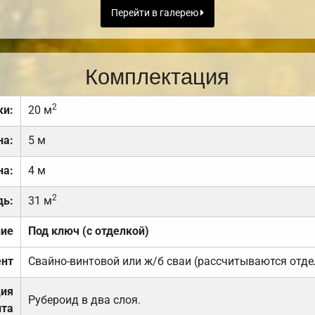
Перейти в галерею
Комплектация
2
ки:
20 м
на:
5 м
на:
4 м
2
дь:
31 м
ние
Под ключ (с отделкой)
нт
Свайно-винтовой или ж/б сваи (рассчитываются отде
ция
Рубероид в два слоя.
та