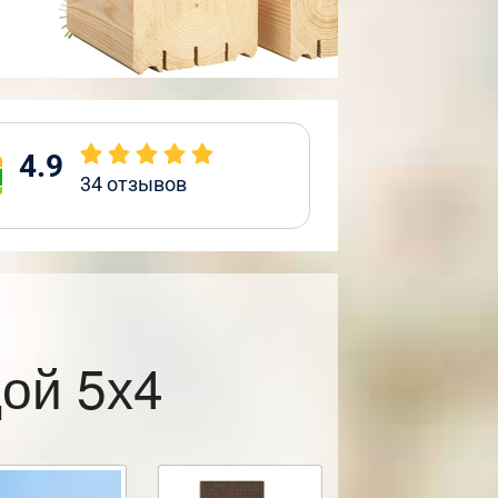
4.9
34
отзывов
ой 5х4