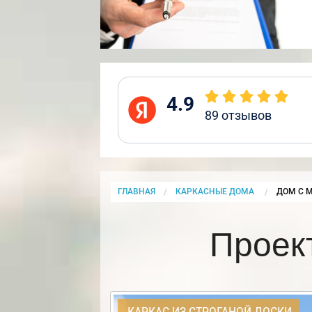
4.9
89
отзывов
ГЛАВНАЯ
КАРКАСНЫЕ ДОМА
CURRENT
ДОМ С 
Проек
КАРКАС ИЗ СТРОГАНОЙ ДОСКИ