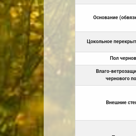
Основание (обвяз
Цокольное перекры
Пол черно
Влаго-ветрозащ
чернового п
Внешние ст