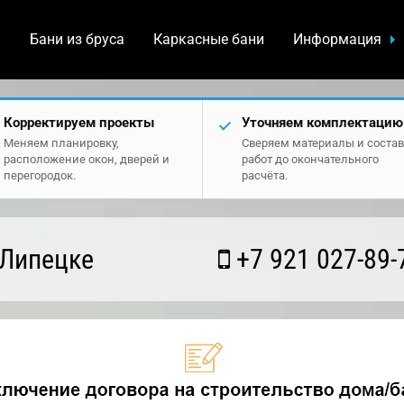
а
Бани из бруса
Каркасные бани
Информация
Корректируем проекты
Уточняем комплектацию
Меняем планировку,
Сверяем материалы и состав
расположение окон, дверей и
работ до окончательного
перегородок.
расчёта.
 Липецке
+7 921 027-89-