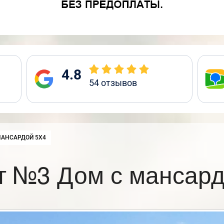
4.8
54
отзывов
:
МАНСАРДОЙ 5Х4
т №3 Дом с мансард