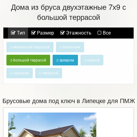
Дома из бруса двухэтажные 7х9 с
большой террасой
Тип
Размер
Этажность
Все
с маленькой террасой
с балконом
с большой террасой
с эркером
с сауной
с гаражом
с террасой
Брусовые дома под ключ в Липецке для ПМЖ