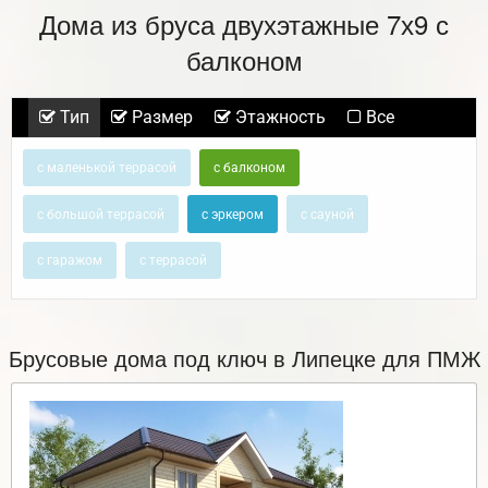
Дома из бруса двухэтажные 7х9 с
балконом
Тип
Размер
Этажность
Все
с маленькой террасой
с балконом
с большой террасой
с эркером
с сауной
с гаражом
с террасой
Брусовые дома под ключ в Липецке для ПМЖ