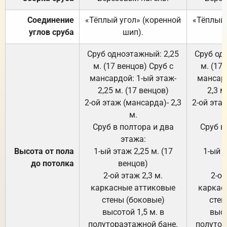
Соединение
«Тёплый угол» (коренной
«Тёплый 
углов сруба
шип).
Сруб одноэтажный: 2,25
Сруб од
м. (17 венцов) Сруб с
м. (17
мансардой: 1-ый этаж-
мансард
2,25 м. (17 венцов)
2,3 м
2-ой этаж (мансарда)- 2,3
2-ой этаж
м.
Сруб в полтора и два
Сруб в
этажа:
Высота от пола
1-ый этаж 2,25 м. (17
1-ый э
до потолка
венцов)
2-ой этаж 2,3 м.
2-ой
каркасные аттиковые
каркас
стены (боковые)
стен
высотой 1,5 м. в
высо
полутораэтажной бане.
полутор