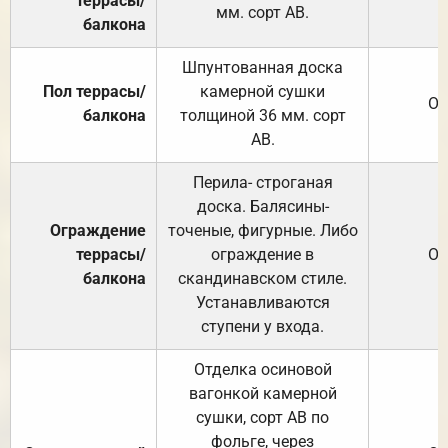
террасы/
мм. сорт АВ.
балкона
Шпунтованная доска
Пол террасы/
камерной сушки
От
балкона
толщиной 36 мм. сорт
АВ.
Перила- строганая
доска. Балясины-
Ограждение
точеные, фигурные. Либо
террасы/
ограждение в
От
балкона
скандинавском стиле.
Устанавливаются
ступени у входа.
Отделка осиновой
вагонкой камерной
сушки, сорт АВ по
фольге, через