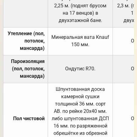
2,25 м. (поднят брусом
2,3 м. (
на 17 венцов) в
17
двухэтажной бане.
двухэ
Утепление (пол,
Минеральная вата
Knauf
потолок,
От
150
мм.
мансарда)
Пароизоляция
(пол, потолок,
Ондутис
R70
.
От
мансарда)
Шпунтованная доска
камерной сушки
толщиной 36 мм. сорт
АВ. по рейке 20х40 мм.
Пол чистовой
либо шпунтованная ДСП
От
16 мм. по разряженной
обрешётке из обрезной