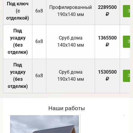
Под ключ
Профилированный
2289500
(с
6х8
За
190х140 мм
отделкой)
Под
усадку
Cруб дома
1365500
6х8
За
(без
140х140 мм
отделки)
Под
усадку
Cруб дома
1530500
6х8
За
(без
190х140 мм
отделки)
Наши работы