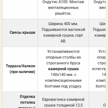
Ондутис А100. Монтаж
Ондути
вентиляционных
вент
решёток.
Ширина 400 мм.
Шир
Подшиваются вагонкой
Подшива
Свесы крыши
камерной сушки, сорт
камерн
АВ.
Устанавливаются
Уста
опорные столбы из
опорн
строганного бруса
строг
Терраса/балкон
камерной сушки
естеств
(при наличии)
140х140 мм. с
140
компенсационными
компе
болтами под усадку.
болтам
Отделка
Евровагонка камерной
потолка
сушки толщиной 12,5
От