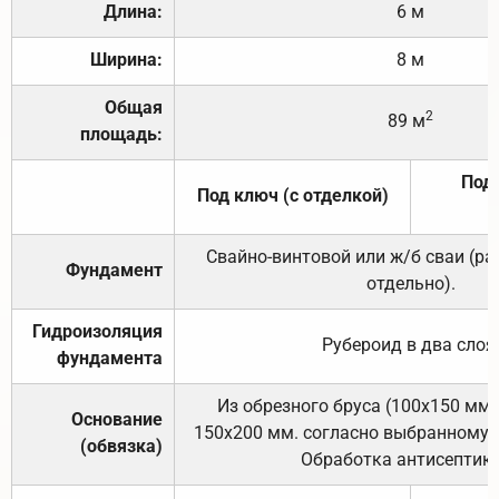
Длина:
6 м
Ширина:
8 м
Общая
2
89 м
площадь:
Под 
Под ключ (с отделкой)
Свайно-винтовой или ж/б сваи (р
Фундамент
отдельно).
Гидроизоляция
Рубероид в два слоя
фундамента
Из обрезного бруса (100х150 мм.
Основание
150х200 мм. согласно выбранному с
(обвязка)
Обработка антисептик