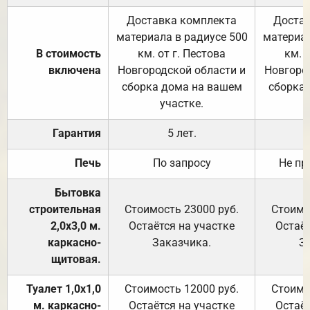
Доставка комплекта
Достав
материала в радиусе 500
материал
В стоимость
км. от г. Пестова
км. 
включена
Новгородской области и
Новгоро
сборка дома на вашем
сборка
участке.
Гарантия
5 лет.
Печь
По запросу
Не пр
Бытовка
строительная
Стоимость 23000 руб.
Стоимо
2,0х3,0 м.
Остаётся на участке
Остаёт
каркасно-
Заказчика.
З
щитовая.
Туалет 1,0х1,0
Стоимость 12000 руб.
Стоимо
м. каркасно-
Остаётся на участке
Остаёт