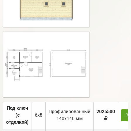
Под ключ
Профилированный
2025500
(с
6х8
За
140х140 мм
отделкой)