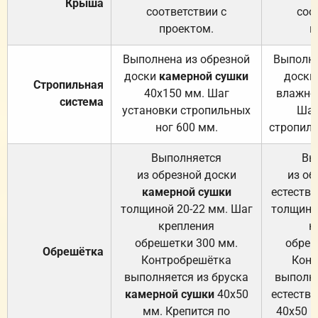
Крыша
соответствии с
соо
проектом.
п
Выполнена из обрезной
Выполне
доски
камерной сушки
доски
Стропильная
40х150 мм. Шаг
влажно
система
установки стропильных
Шаг
ног 600 мм.
стропиль
Выполняется
Вы
из обрезной доски
из об
камерной сушки
естеств
толщиной 20-22 мм. Шаг
толщино
крепления
к
обрешетки 300 мм.
обреш
Обрешётка
Контробрешётка
Конт
выполняется из бруска
выполня
камерной сушки
40х50
естеств
мм. Крепится по
40х50 м