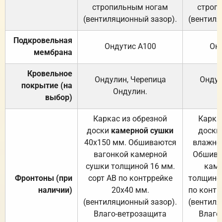
стропильным ногам
строп
(вентиляционный зазор).
(вентиля
Подкровельная
Ондутис А100
Он
мембрана
Кровельное
Ондулин, Черепица
Ондул
покрытие (на
Ондулин.
выбор)
Каркас из обрезной
Карка
доски
камерной сушки
доски
40х150 мм. Обшиваются
влажно
вагонкой камерной
Обшива
сушки толщиной 16 мм.
каме
Фронтоны (при
сорт АВ по контррейке
толщиной
наличии)
20х40 мм.
по контр
(вентиляционный зазор).
(вентиля
Влаго-ветрозащита
Влаго