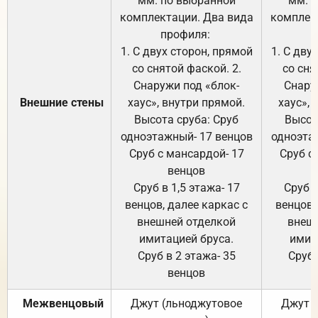
мм. по выбранной
мм. 
комплектации. Два вида
комплек
профиля:
п
1. С двух сторон, прямой
1. С дву
со снятой фаской. 2.
со сня
Снаружи под «блок-
Снару
Внешние стены
хаус», внутри прямой.
хаус», 
Высота сруба: Сруб
Высот
одноэтажный- 17 венцов
одноэта
Сруб с мансардой- 17
Сруб с
венцов
Сруб в 1,5 этажа- 17
Сруб в
венцов, далее каркас с
венцов,
внешней отделкой
внеш
имитацией бруса.
имит
Сруб в 2 этажа- 35
Сруб 
венцов
Межвенцовый
Джут (льноджутовое
Джут 