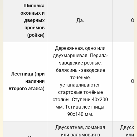
Шиповка
оконных и
дверных
Да.
От
проёмов
(ройки)
Деревянная, одно или
двухмаршевая. Перила-
заводские резные,
балясины- заводские
Лестница (при
точеные,
наличии
От
устанавливаются
второго этажа)
стартовые точёные
столбы. Ступени 40х200
мм. Тетива лестницы-
90х140 мм.
Двускатная, ломаная
Двуска
или вальмовая в
или 