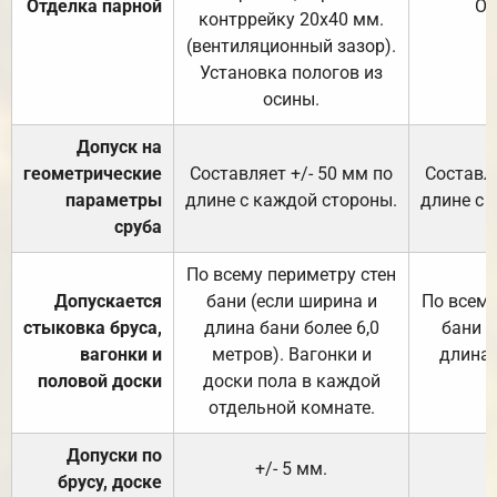
Отделка парной
От
контррейку 20х40 мм.
(вентиляционный зазор).
Установка пологов из
осины.
Допуск на
геометрические
Составляет +/- 50 мм по
Составля
параметры
длине с каждой стороны.
длине с 
сруба
По всему периметру стен
Допускается
бани (если ширина и
По всему
стыковка бруса,
длина бани более 6,0
бани (
вагонки и
метров). Вагонки и
длина 
половой доски
доски пола в каждой
отдельной комнате.
Допуски по
+/- 5 мм.
брусу, доске