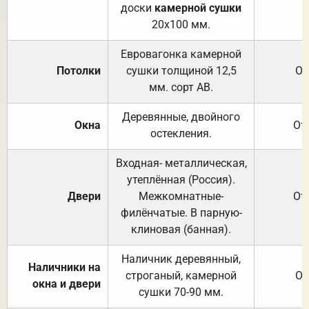
доски
камерной сушки
20х100 мм.
Евровагонка камерной
Потолки
сушки толщиной 12,5
От
мм. сорт АВ.
Деревянные, двойного
Окна
От
остекления.
Входная- металлическая,
утеплённая (Россия).
Двери
Межкомнатные-
От
филёнчатые. В парную-
клиновая (банная).
Наличник деревянный,
Наличники на
строганый, камерной
От
окна и двери
сушки 70-90 мм.