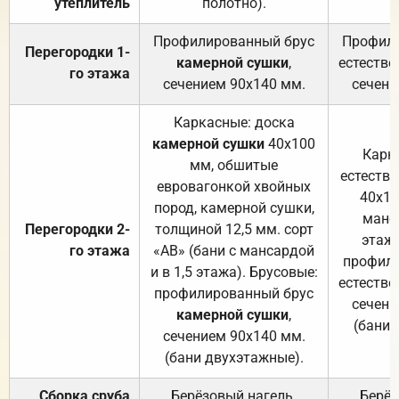
утеплитель
полотно).
п
Профилированный брус
Профили
Перегородки 1-
камерной сушки
,
естестве
го этажа
сечением 90х140 мм.
сечени
Каркасные: доска
камерной сушки
40х100
Карк
мм, обшитые
естеств
евровагонкой хвойных
40х10
пород, камерной сушки,
манса
Перегородки 2-
толщиной 12,5 мм. сорт
этажа
го этажа
«АВ» (бани с мансардой
профили
и в 1,5 этажа). Брусовые:
естестве
профилированный брус
сечени
камерной сушки
,
(бани 
сечением 90х140 мм.
(бани двухэтажные).
Сборка сруба
Берёзовый нагель.
Берёз