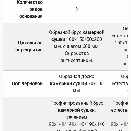
Количество
рядов
2
основания
Обр
Обрезной брус
камерной
естеств
сушки
100х150/50х200
Цокольное
100х15
мм. с шагом 600 мм.
перекрытие
шаг
Обработка
О
антисептиком.
ант
Обрезная доска
Обр
Пол черновой
камерной сушки
20х100
естеств
мм.
2
Профилированный брус
Профили
камерной сушки
,
естестве
сечением
с
90х140/140х140/190х140
90х140/