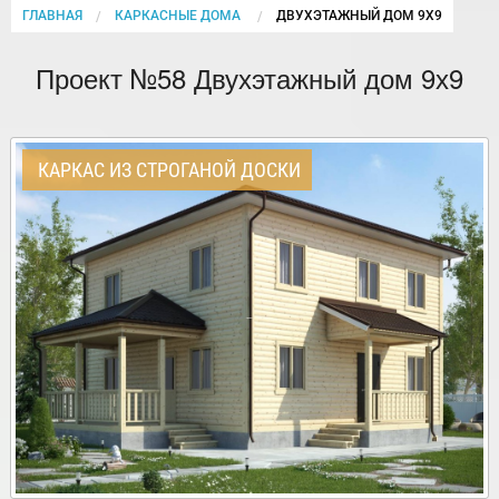
ГЛАВНАЯ
КАРКАСНЫЕ ДОМА
CURRENT:
ДВУХЭТАЖНЫЙ ДОМ 9Х9
Проект №58 Двухэтажный дом 9х9
КАРКАС ИЗ СТРОГАНОЙ ДОСКИ