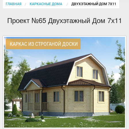
ГЛАВНАЯ
КАРКАСНЫЕ ДОМА
CURRENT:
ДВУХЭТАЖНЫЙ ДОМ 7Х11
Проект №65 Двухэтажный Дом 7х11
КАРКАС ИЗ СТРОГАНОЙ ДОСКИ