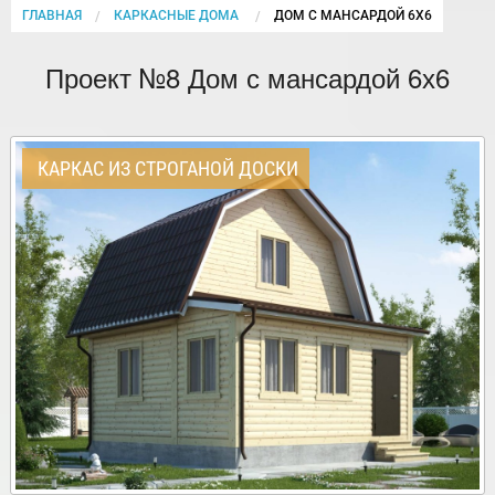
ГЛАВНАЯ
КАРКАСНЫЕ ДОМА
CURRENT:
ДОМ С МАНСАРДОЙ 6Х6
Проект №8 Дом с мансардой 6х6
КАРКАС ИЗ СТРОГАНОЙ ДОСКИ