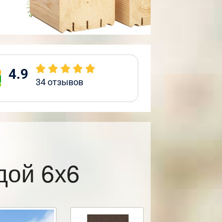
4.9
34
отзывов
дой 6х6