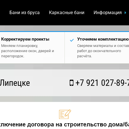
а
Бани из бруса
Каркасные бани
Информация
Корректируем проекты
Уточняем комплектацию
Меняем планировку,
Сверяем материалы и состав
расположение окон, дверей и
работ до окончательного
перегородок.
расчёта.
 Липецке
+7 921 027-89-