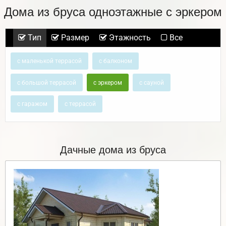
Дома из бруса одноэтажные с эркером
Тип
Размер
Этажность
Все
с маленькой террасой
с балконом
с большой террасой
с эркером
с сауной
с гаражом
с террасой
Дачные дома из бруса